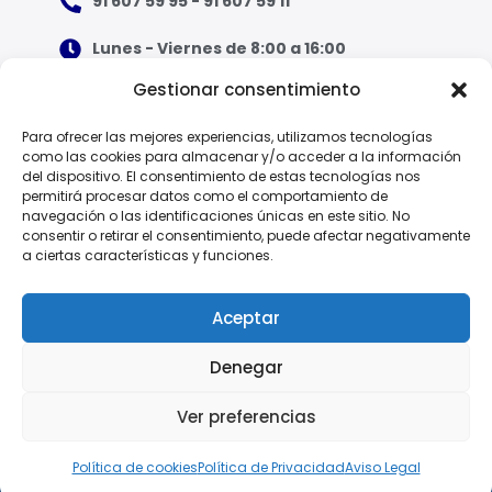
91 607 59 95 - 91 607 59 11
Lunes - Viernes de 8:00 a 16:00
Gestionar consentimiento
¿Qué tipo de ropa necesito?
Para ofrecer las mejores experiencias, utilizamos tecnologías
como las cookies para almacenar y/o acceder a la información
Guía de tallas
del dispositivo. El consentimiento de estas tecnologías nos
permitirá procesar datos como el comportamiento de
Guía de normas
navegación o las identificaciones únicas en este sitio. No
consentir o retirar el consentimiento, puede afectar negativamente
a ciertas características y funciones.
EPI - Reglamento Europeo (UE) 2016/425
Aceptar
Denegar
Política de Privacidad
Ver preferencias
© 2025 Vesin, S.A.
Aviso Legal
Política de Cookies
Política de cookies
Política de Privacidad
Aviso Legal