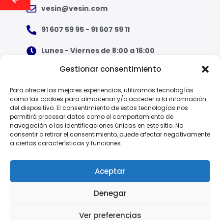
vesin@vesin.com
91 607 59 95 - 91 607 59 11
Lunes - Viernes de 8:00 a 16:00
Gestionar consentimiento
¿Qué tipo de ropa necesito?
Para ofrecer las mejores experiencias, utilizamos tecnologías
como las cookies para almacenar y/o acceder a la información
Guía de tallas
del dispositivo. El consentimiento de estas tecnologías nos
permitirá procesar datos como el comportamiento de
Guía de normas
navegación o las identificaciones únicas en este sitio. No
consentir o retirar el consentimiento, puede afectar negativamente
a ciertas características y funciones.
EPI - Reglamento Europeo (UE) 2016/425
Aceptar
Denegar
Política de Privacidad
Ver preferencias
© 2025 Vesin, S.A.
Aviso Legal