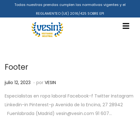
Todas nuestras prendas cumplen las normativas vigentes y el
REGLAMENTEO (UE) 2016/425 SOBRE EPI
Footer
.
P
e
julio 12, 2023
por
VESIN
u
n
Especialistas en ropa laboral Facebook-f Twitter Instagram
b
e
Linkedin-in Pinterest-p Avenida de la Encina, 27 28942
l
r
Fuenlabrada (Madrid) vesin@vesin.com 91 607…
i
o
c
3
a
1