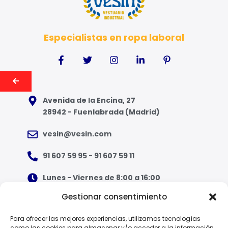
2
5
Especialistas en ropa laboral
Avenida de la Encina, 27
28942 - Fuenlabrada (Madrid)
vesin@vesin.com
91 607 59 95 - 91 607 59 11
Lunes - Viernes de 8:00 a 16:00
Gestionar consentimiento
¿Qué tipo de ropa necesito?
Para ofrecer las mejores experiencias, utilizamos tecnologías
como las cookies para almacenar y/o acceder a la información