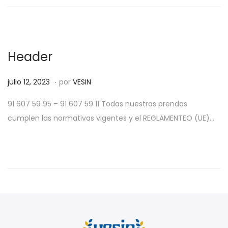
d
,
o
2
e
0
l
2
Header
5
.
P
f
julio 12, 2023
por
VESIN
u
e
91 607 59 95 – 91 607 59 11 Todas nuestras prendas
b
b
cumplen las normativas vigentes y el REGLAMENTEO (UE)…
l
r
i
e
c
r
a
o
d
5
o
,
e
2
l
0