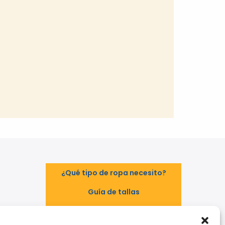
¿Qué tipo de ropa necesito?
Guía de tallas
Guía de normas
TAL