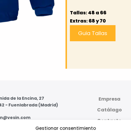
Tallas: 48 a 66
Extras: 68 y 70
Guia Tallas
ida de la Encina, 27
Empresa
42 - Fuenlabrada (Madrid)
Catálago
in@vesin.com
Contacto
Gestionar consentimiento
07 59 95 - 91 607 59 11
PLATAFORMA DIGI