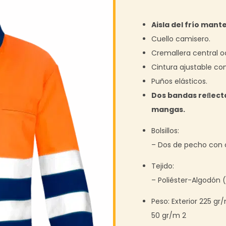
Aisla del frío mant
Cuello camisero.
Cremallera central o
Cintura ajustable co
Puños elásticos.
Dos bandas reﬂect
mangas.
Bolsillos:
– Dos de pecho con 
Tejido:
– Poliéster-Algodón 
Peso: Exterior 225 gr/
50 gr/m 2