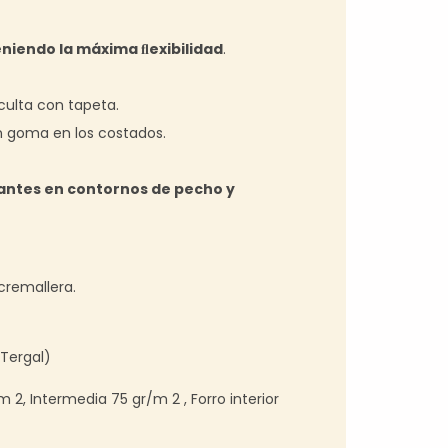
eniendo la máxima ﬂexibilidad
.
culta con tapeta.
n goma en los costados.
antes en contornos de pecho y
cremallera.
(Tergal)
m 2, Intermedia 75 gr/m 2 , Forro interior