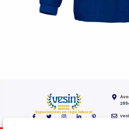
Aven
289
Especialistas en ropa laboral
ves
91 6