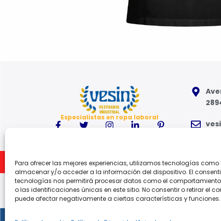
Aven
289
Especialistas en ropa laboral
ves
91 6
Inicio
Para ofrecer las mejores experiencias, utilizamos tecnologías como
Lune
almacenar y/o acceder a la información del dispositivo. El consent
tecnologías nos permitirá procesar datos como el comportamient
o las identificaciones únicas en este sitio. No consentir o retirar el c
puede afectar negativamente a ciertas características y funciones.