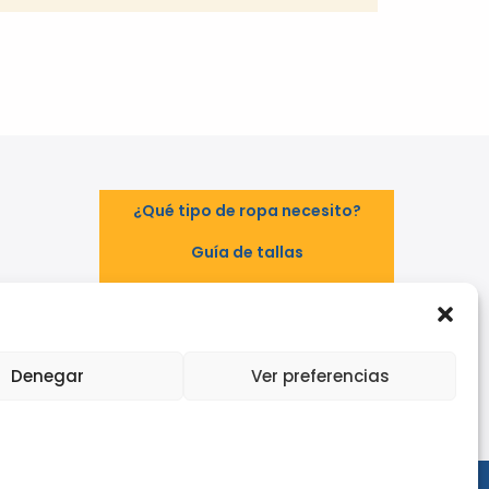
¿Qué tipo de ropa necesito?
Guía de tallas
Guía de normas
TAL
EPI - Reglamento Europeo (UE)
2016/425
Denegar
Ver preferencias