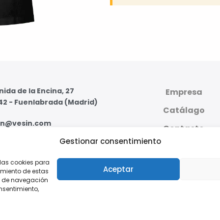
ida de la Encina, 27
Empresa
42 - Fuenlabrada (Madrid)
Catálago
in@vesin.com
Contacto
Gestionar consentimiento
07 59 95 - 91 607 59 11
PLATAFORMA DIGI
PRIVADA
 las cookies para
s - Viernes de 8:00 a 16:00
Aceptar
imiento de estas
o de navegación
onsentimiento,