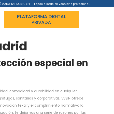
) 2016/425 SOBRE EPI
Especialistas en vestuario profesional.
PLATAFORMA DIGITAL
PRIVADA
adrid
ección especial en
idad, comodidad y durabilidad en cualquier
ífugas, sanitarias y corporativas, VESIN ofrece
nnovación textil y el cumplimiento normativo la
uación, te dejamos una serie de razones por las