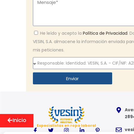
He leído y acepto la
Política de Privacidad
. 
VESIN, S.A. almacene la información enviada pa
mis peticiones.
Enviar
Aven
289
Inicio
Especialistas en ropa laboral
ves