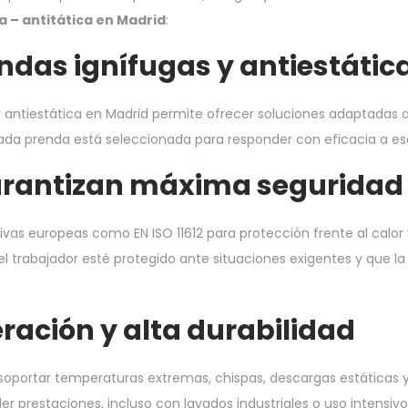
a – antitática en Madrid
:
endas ignífugas y antiestátic
 y antiestática en Madrid permite ofrecer soluciones adaptadas 
ada prenda está seleccionada para responder con eficacia a esc
garantizan máxima seguridad
 europeas como EN ISO 11612 para protección frente al calor y l
l trabajador esté protegido ante situaciones exigentes y que l
ración y alta durabilidad
oportar temperaturas extremas, chispas, descargas estáticas y 
der prestaciones, incluso con lavados industriales o uso intensivo