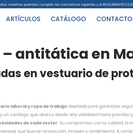
odas nuestras prendas cumplen las normativas vigentes y el REGLAMENTEO (UE
ARTÍCULOS
CATÁLOGO
CONTACTO
 – antitática en M
das en vestuario de prot
rio laboral y ropa de trabajo
diseñada para garantizar segur
 un catálogo que abarca desde alta visibilidad hasta prendas ign
ecesidades de cada sector
. Su compromiso con la calidad, la i
empresas que buscan protección, imagen y rendimiento. A contin