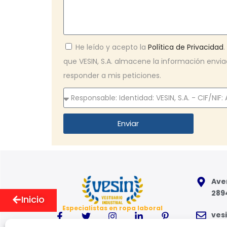
He leído y acepto la
Política de Privacidad
que VESIN, S.A. almacene la información env
responder a mis peticiones.
Enviar
Aven
289
Inicio
Especialistas en ropa laboral
ves