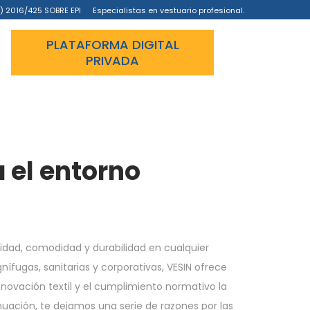
) 2016/425 SOBRE EPI
Especialistas en vestuario profesional.
PLATAFORMA DIGITAL
PRIVADA
 el entorno
idad, comodidad y durabilidad en cualquier
ífugas, sanitarias y corporativas, VESIN ofrece
nnovación textil y el cumplimiento normativo la
uación, te dejamos una serie de razones por las