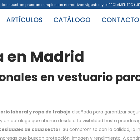
odas nuestras prendas cumplen las normativas vigentes y el REGLAMENTEO (UE
ARTÍCULOS
CATÁLOGO
CONTACTO
a en Madrid
onales en vestuario para
rio laboral y ropa de trabajo
diseñada para garantizar segur
 un catálogo que abarca desde alta visibilidad hasta prendas ign
ecesidades de cada sector
. Su compromiso con la calidad, la i
empresas que buscan protección, imagen y rendimiento. A contin