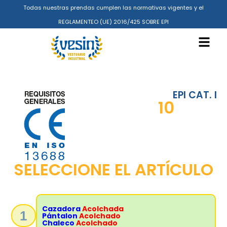
Todas nuestras prendas cumplen las normativas vigentes y el
REGLAMENTEO (UE) 2016/425 SOBRE EPI
EPI CAT. I
10
SELECCIONE EL ARTÍCULO
Cazadora
Acolchada
1
Pántalon
Acolchado
Chaleco
Acolchado