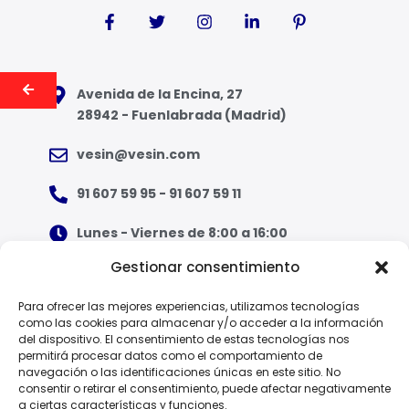
Avenida de la Encina, 27
28942 - Fuenlabrada (Madrid)
vesin@vesin.com
91 607 59 95 - 91 607 59 11
Lunes - Viernes de 8:00 a 16:00
Gestionar consentimiento
¿Qué tipo de ropa necesito?
Para ofrecer las mejores experiencias, utilizamos tecnologías
como las cookies para almacenar y/o acceder a la información
Guía de tallas
del dispositivo. El consentimiento de estas tecnologías nos
permitirá procesar datos como el comportamiento de
Guía de normas
navegación o las identificaciones únicas en este sitio. No
consentir o retirar el consentimiento, puede afectar negativamente
a ciertas características y funciones.