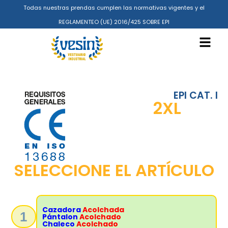
Todas nuestras prendas cumplen las normativas vigentes y el
REGLAMENTEO (UE) 2016/425 SOBRE EPI
EPI CAT. I
2XL
SELECCIONE EL ARTÍCULO
Cazadora
Acolchada
1
Pántalon
Acolchado
Chaleco
Acolchado