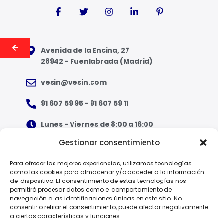
Avenida de la Encina, 27
28942 - Fuenlabrada (Madrid)
vesin@vesin.com
91 607 59 95 - 91 607 59 11
Lunes - Viernes de 8:00 a 16:00
Gestionar consentimiento
¿Qué tipo de ropa necesito?
Para ofrecer las mejores experiencias, utilizamos tecnologías
como las cookies para almacenar y/o acceder a la información
Guía de tallas
del dispositivo. El consentimiento de estas tecnologías nos
permitirá procesar datos como el comportamiento de
Guía de normas
navegación o las identificaciones únicas en este sitio. No
consentir o retirar el consentimiento, puede afectar negativamente
a ciertas características y funciones.