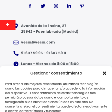
Avenida de la Encina, 27
28942 - Fuenlabrada (Madrid)
vesin@vesin.com
91 607 59 95 - 91 607 59 11
Lunes - Viernes de 8:00 a 16:00
Gestionar consentimiento
¿Qué tipo de ropa necesito?
Para ofrecer las mejores experiencias, utilizamos tecnologías
como las cookies para almacenar y/o acceder a la información
Guía de tallas
del dispositivo. El consentimiento de estas tecnologías nos
permitirá procesar datos como el comportamiento de
Guía de normas
navegación o las identificaciones únicas en este sitio. No
consentir o retirar el consentimiento, puede afectar negativamente
a ciertas características y funciones.