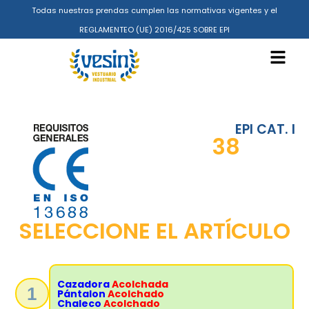
Todas nuestras prendas cumplen las normativas vigentes y el
REGLAMENTEO (UE) 2016/425 SOBRE EPI
EPI CAT. I
38
SELECCIONE EL ARTÍCULO
Cazadora
Acolchada
1
Pántalon
Acolchado
Chaleco
Acolchado