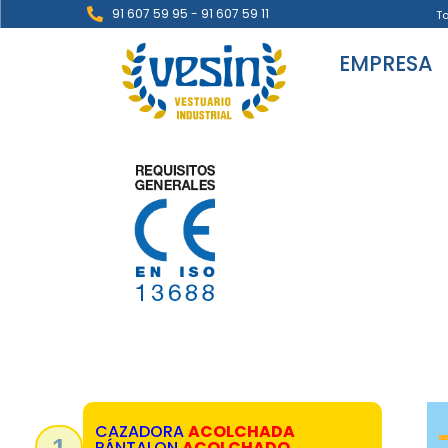
91 607 59 95 - 91 607 59 11
T
EMPRESA
CAZADORA
ACOLCHADA
1
PÁNTALON
ACOLCHADO