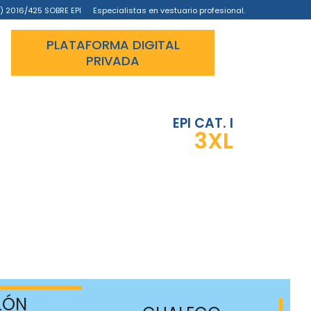
) 2016/425 SOBRE EPI
Especialistas en vestuario profesional.
PLATAFORMA DIGITAL
PRIVADA
EPI CAT. I
3XL
LÓN