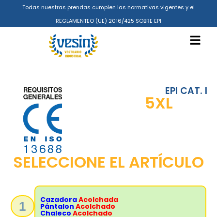
Todas nuestras prendas cumplen las normativas vigentes y el
REGLAMENTEO (UE) 2016/425 SOBRE EPI
EPI CAT. I
5XL
SELECCIONE EL ARTÍCULO
Cazadora
Acolchada
1
Pántalon
Acolchado
Chaleco
Acolchado