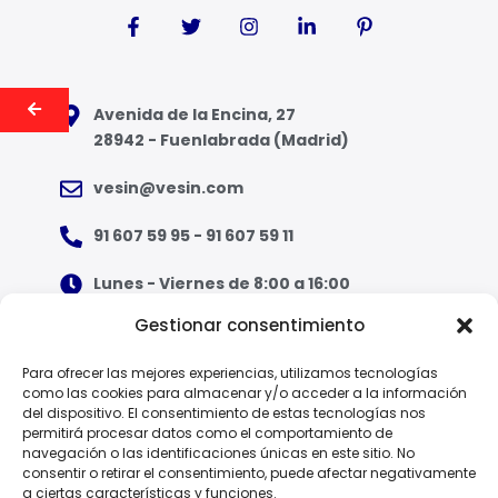
Avenida de la Encina, 27
28942 - Fuenlabrada (Madrid)
vesin@vesin.com
91 607 59 95 - 91 607 59 11
Lunes - Viernes de 8:00 a 16:00
Gestionar consentimiento
¿Qué tipo de ropa necesito?
Para ofrecer las mejores experiencias, utilizamos tecnologías
como las cookies para almacenar y/o acceder a la información
Guía de tallas
del dispositivo. El consentimiento de estas tecnologías nos
permitirá procesar datos como el comportamiento de
Guía de normas
navegación o las identificaciones únicas en este sitio. No
consentir o retirar el consentimiento, puede afectar negativamente
a ciertas características y funciones.