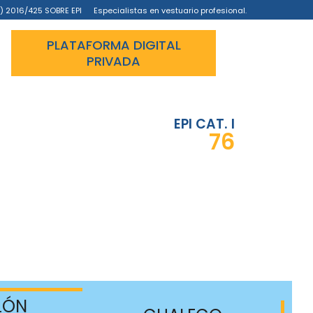
) 2016/425 SOBRE EPI
Especialistas en vestuario profesional.
PLATAFORMA DIGITAL
PRIVADA
EPI CAT. I
76
LÓN