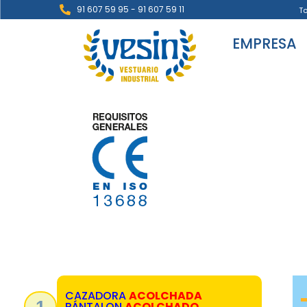
91 607 59 95 - 91 607 59 11
T
EMPRESA
CAZADORA
ACOLCHADA
1
PÁNTALON
ACOLCHADO