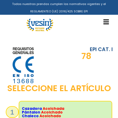
Todas nuestras prendas cumplen las normativas vigentes y el
REGLAMENTEO (UE) 2016/425 SOBRE EPI
EPI CAT. I
78
SELECCIONE EL ARTÍCULO
Cazadora
Acolchada
1
Pántalon
Acolchado
Chaleco
Acolchado