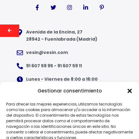
Avenida de la Encina, 27
28942 - Fuenlabrada (Madrid)
vesin@vesin.com
91 607 59 95 - 91 607 59 11
Lunes - Viernes de 8:00 a 16:00
Gestionar consentimiento
¿Qué tipo de ropa necesito?
Para ofrecer las mejores experiencias, utilizamos tecnologías
como las cookies para almacenar y/o acceder a la información
Guía de tallas
del dispositivo. El consentimiento de estas tecnologías nos
permitirá procesar datos como el comportamiento de
Guía de normas
navegación o las identificaciones únicas en este sitio. No
consentir o retirar el consentimiento, puede afectar negativamente
a ciertas características y funciones.