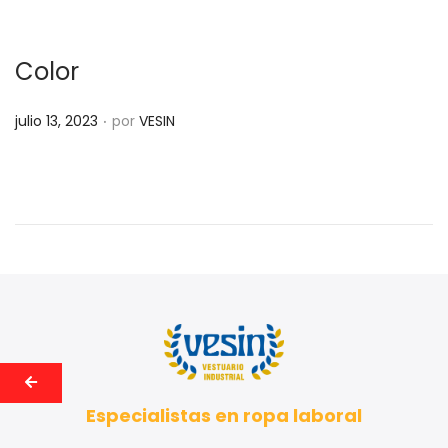
c
a
d
Color
o
.
P
e
julio 13, 2023
por
VESIN
u
l
b
l
i
c
a
d
o
e
l
Especialistas en ropa laboral