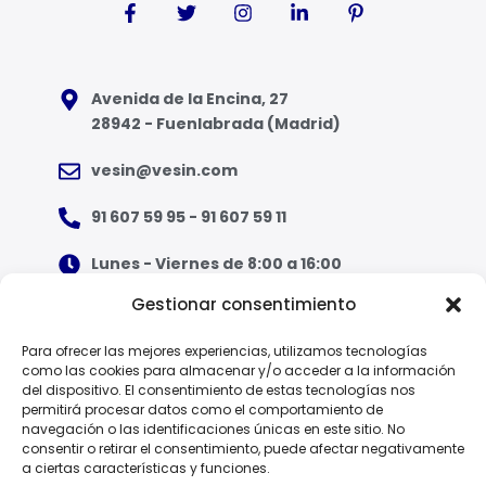
Avenida de la Encina, 27
28942 - Fuenlabrada (Madrid)
vesin@vesin.com
91 607 59 95 - 91 607 59 11
Lunes - Viernes de 8:00 a 16:00
Gestionar consentimiento
¿Qué tipo de ropa necesito?
Para ofrecer las mejores experiencias, utilizamos tecnologías
como las cookies para almacenar y/o acceder a la información
Guía de tallas
del dispositivo. El consentimiento de estas tecnologías nos
permitirá procesar datos como el comportamiento de
Guía de normas
navegación o las identificaciones únicas en este sitio. No
consentir o retirar el consentimiento, puede afectar negativamente
a ciertas características y funciones.
EPI - Reglamento Europeo (UE) 2016/425