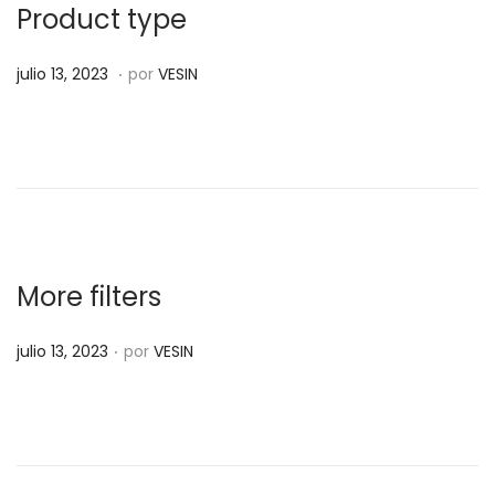
d
Product type
o
.
P
m
e
julio 13, 2023
por
VESIN
u
a
l
b
r
l
z
i
o
c
1
a
5
d
,
More filters
o
2
.
P
e
0
julio 13, 2023
por
VESIN
u
l
2
b
4
l
i