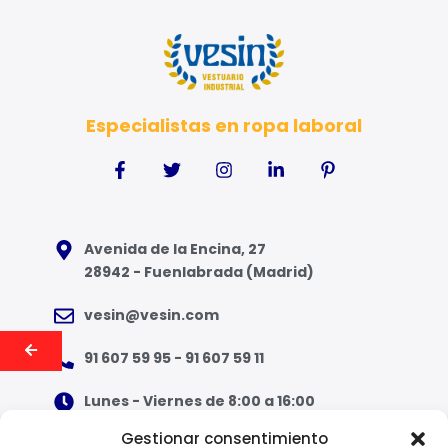
d
o
e
l
Especialistas en ropa laboral
Avenida de la Encina, 27
28942 - Fuenlabrada (Madrid)
vesin@vesin.com
91 607 59 95 - 91 607 59 11
Lunes - Viernes de 8:00 a 16:00
Gestionar consentimiento