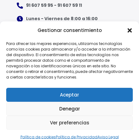
91 607 59 95 - 91 607 59 11
Lunes - Viernes de 8:00 a 16:00
Gestionar consentimiento
¿Qué tipo de ropa necesito?
Para ofrecer las mejores experiencias, utilizamos tecnologías
como las cookies para almacenar y/o acceder a la información
Guía de tallas
del dispositivo. El consentimiento de estas tecnologías nos
permitirá procesar datos como el comportamiento de
Guía de normas
navegación o las identificaciones únicas en este sitio. No
consentir o retirar el consentimiento, puede afectar negativamente
a ciertas características y funciones.
EPI - Reglamento Europeo (UE) 2016/425
Aceptar
Denegar
Política de Privacidad
Ver preferencias
© 2025 Vesin, S.A.
Aviso Legal
Política de Cookies
Política de cookies
Política de Privacidad
Aviso Legal