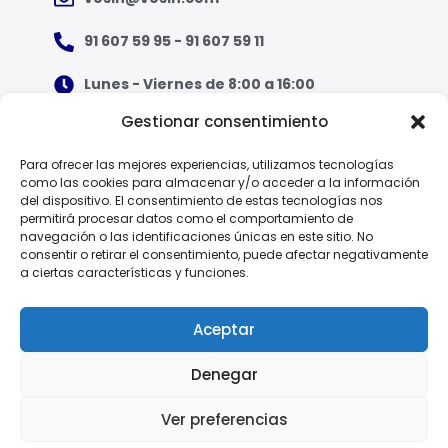
91 607 59 95 - 91 607 59 11
Lunes - Viernes de 8:00 a 16:00
Gestionar consentimiento
¿Qué tipo de ropa necesito?
Para ofrecer las mejores experiencias, utilizamos tecnologías
como las cookies para almacenar y/o acceder a la información
Guía de tallas
del dispositivo. El consentimiento de estas tecnologías nos
permitirá procesar datos como el comportamiento de
Guía de normas
navegación o las identificaciones únicas en este sitio. No
consentir o retirar el consentimiento, puede afectar negativamente
a ciertas características y funciones.
EPI - Reglamento Europeo (UE) 2016/425
Aceptar
Denegar
Política de Privacidad
Ver preferencias
© 2025 Vesin, S.A.
Aviso Legal