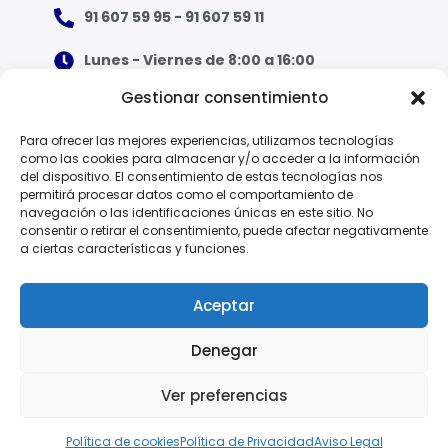
91 607 59 95 - 91 607 59 11
Lunes - Viernes de 8:00 a 16:00
Gestionar consentimiento
¿Qué tipo de ropa necesito?
Para ofrecer las mejores experiencias, utilizamos tecnologías
como las cookies para almacenar y/o acceder a la información
Guía de tallas
del dispositivo. El consentimiento de estas tecnologías nos
permitirá procesar datos como el comportamiento de
Guía de normas
navegación o las identificaciones únicas en este sitio. No
consentir o retirar el consentimiento, puede afectar negativamente
a ciertas características y funciones.
EPI - Reglamento Europeo (UE) 2016/425
Aceptar
Denegar
Política de Privacidad
Ver preferencias
© 2025 Vesin, S.A.
Aviso Legal
Política de Cookies
Política de cookies
Política de Privacidad
Aviso Legal