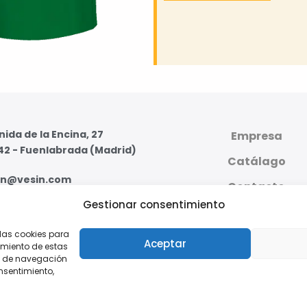
ida de la Encina, 27
Empresa
42 - Fuenlabrada (Madrid)
Catálago
in@vesin.com
Contacto
Gestionar consentimiento
07 59 95 - 91 607 59 11
PLATAFORMA DIGI
PRIVADA
 las cookies para
s - Viernes de 8:00 a 16:00
Aceptar
imiento de estas
o de navegación
onsentimiento,