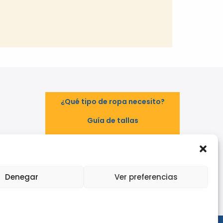
¿Qué tipo de ropa necesito?
Guía de tallas
Guía de normas
TAL
EPI - Reglamento Europeo (UE)
2016/425
Denegar
Ver preferencias