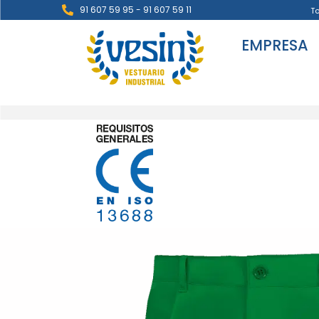
91 607 59 95 - 91 607 59 11
T
EMPRESA