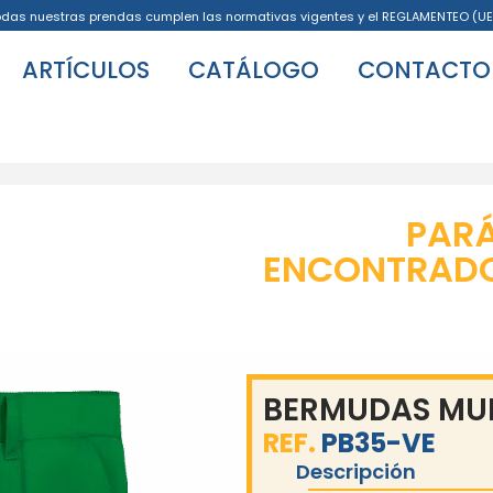
odas nuestras prendas cumplen las normativas vigentes y el REGLAMENTEO (UE
ARTÍCULOS
CATÁLOGO
CONTACTO
PAR
ENCONTRADO 
BERMUDAS MUL
REF.
PB35-VE
Descripción