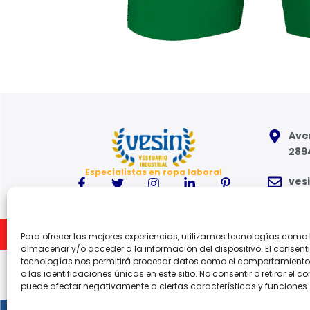
Aven
289
Especialistas en ropa laboral
ves
91 6
Inicio
Para ofrecer las mejores experiencias, utilizamos tecnologías como
Lune
almacenar y/o acceder a la información del dispositivo. El consent
tecnologías nos permitirá procesar datos como el comportamient
o las identificaciones únicas en este sitio. No consentir o retirar el c
puede afectar negativamente a ciertas características y funciones.