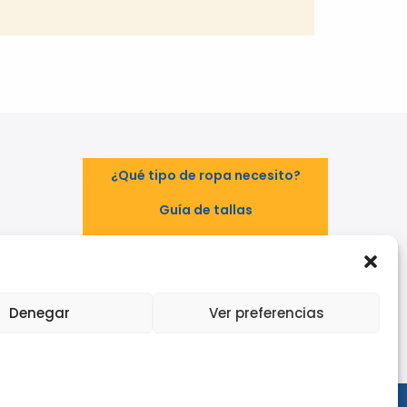
¿Qué tipo de ropa necesito?
Guía de tallas
Guía de normas
TAL
EPI - Reglamento Europeo (UE)
2016/425
Denegar
Ver preferencias