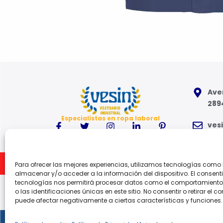
Aven
289
Especialistas en ropa laboral
ves
91 6
Inicio
Para ofrecer las mejores experiencias, utilizamos tecnologías como
Lune
almacenar y/o acceder a la información del dispositivo. El consent
tecnologías nos permitirá procesar datos como el comportamient
o las identificaciones únicas en este sitio. No consentir o retirar el c
puede afectar negativamente a ciertas características y funciones.