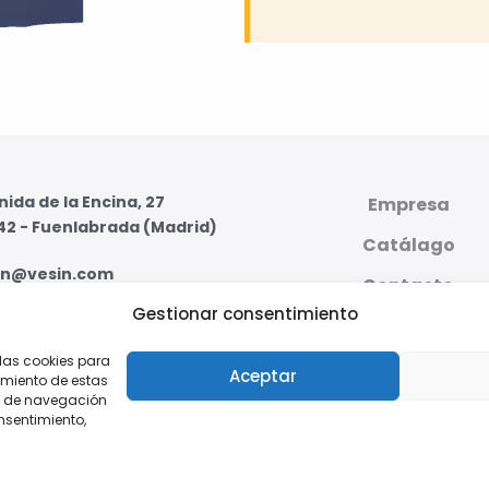
ida de la Encina, 27
Empresa
42 - Fuenlabrada (Madrid)
Catálago
in@vesin.com
Contacto
Gestionar consentimiento
07 59 95 - 91 607 59 11
PLATAFORMA DIGI
PRIVADA
 las cookies para
s - Viernes de 8:00 a 16:00
Aceptar
imiento de estas
o de navegación
onsentimiento,