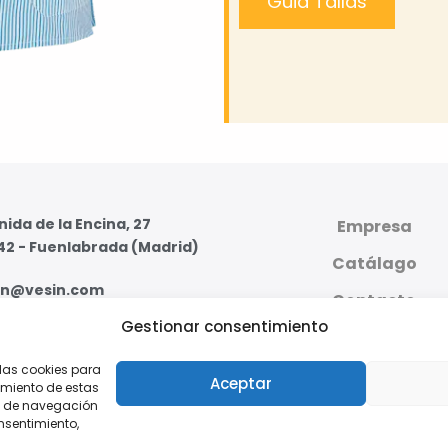
Guia Tallas
ida de la Encina, 27
Empresa
42 - Fuenlabrada (Madrid)
Catálago
in@vesin.com
Contacto
Gestionar consentimiento
07 59 95 - 91 607 59 11
PLATAFORMA DIGI
PRIVADA
 las cookies para
s - Viernes de 8:00 a 16:00
Aceptar
imiento de estas
o de navegación
onsentimiento,