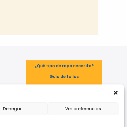
¿Qué tipo de ropa necesito?
Guía de tallas
Guía de normas
TAL
EPI - Reglamento Europeo (UE)
2016/425
Denegar
Ver preferencias