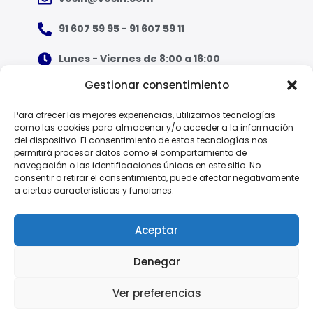
91 607 59 95 - 91 607 59 11
Lunes - Viernes de 8:00 a 16:00
Gestionar consentimiento
¿Qué tipo de ropa necesito?
Para ofrecer las mejores experiencias, utilizamos tecnologías
como las cookies para almacenar y/o acceder a la información
Guía de tallas
del dispositivo. El consentimiento de estas tecnologías nos
permitirá procesar datos como el comportamiento de
Guía de normas
navegación o las identificaciones únicas en este sitio. No
consentir o retirar el consentimiento, puede afectar negativamente
a ciertas características y funciones.
EPI - Reglamento Europeo (UE) 2016/425
Aceptar
Denegar
Política de Privacidad
Ver preferencias
© 2025 Vesin, S.A.
Aviso Legal