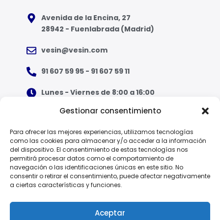
Avenida de la Encina, 27
28942 - Fuenlabrada (Madrid)
vesin@vesin.com
91 607 59 95 - 91 607 59 11
Lunes - Viernes de 8:00 a 16:00
Gestionar consentimiento
¿Qué tipo de ropa necesito?
Para ofrecer las mejores experiencias, utilizamos tecnologías
como las cookies para almacenar y/o acceder a la información
Guía de tallas
del dispositivo. El consentimiento de estas tecnologías nos
permitirá procesar datos como el comportamiento de
Guía de normas
navegación o las identificaciones únicas en este sitio. No
consentir o retirar el consentimiento, puede afectar negativamente
a ciertas características y funciones.
EPI - Reglamento Europeo (UE) 2016/425
Aceptar