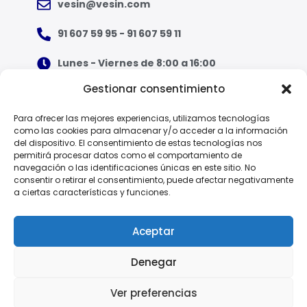
vesin@vesin.com
91 607 59 95 - 91 607 59 11
Lunes - Viernes de 8:00 a 16:00
Gestionar consentimiento
¿Qué tipo de ropa necesito?
Para ofrecer las mejores experiencias, utilizamos tecnologías
como las cookies para almacenar y/o acceder a la información
Guía de tallas
del dispositivo. El consentimiento de estas tecnologías nos
permitirá procesar datos como el comportamiento de
Guía de normas
navegación o las identificaciones únicas en este sitio. No
consentir o retirar el consentimiento, puede afectar negativamente
a ciertas características y funciones.
EPI - Reglamento Europeo (UE) 2016/425
Aceptar
Denegar
Política de Privacidad
Ver preferencias
© 2025 Vesin, S.A.
Aviso Legal