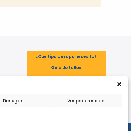
¿Qué tipo de ropa necesito?
Guía de tallas
Guía de normas
TAL
EPI - Reglamento Europeo (UE)
2016/425
Denegar
Ver preferencias