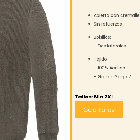
Abierta con cremaller
Sin refuerzos
Bolsillos:
– Dos laterales.
Tejido:
– 100% Acrílico.
– Grosor: Galga 7
Tallas: M a 2XL
Guia Tallas