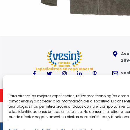
Aven
289
Especialistas en ropa laboral
ves
91 6
Inicio
Para ofrecer las mejores experiencias, utilizamos tecnologías como
Lune
almacenar y/o acceder a la información del dispositivo. El consent
tecnologías nos permitirá procesar datos como el comportamient
o las identificaciones únicas en este sitio. No consentir o retirar el c
puede afectar negativamente a ciertas características y funciones.