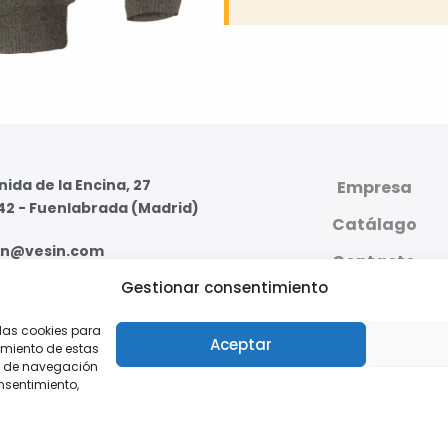
ida de la Encina, 27
Empresa
42 - Fuenlabrada (Madrid)
Catálago
in@vesin.com
Contacto
Gestionar consentimiento
07 59 95 - 91 607 59 11
PLATAFORMA DIGI
PRIVADA
 las cookies para
s - Viernes de 8:00 a 16:00
Aceptar
imiento de estas
o de navegación
onsentimiento,