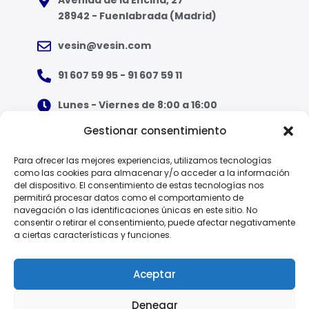
28942 - Fuenlabrada (Madrid)
vesin@vesin.com
91 607 59 95 - 91 607 59 11
Lunes - Viernes de 8:00 a 16:00
Gestionar consentimiento
¿Qué tipo de ropa necesito?
Para ofrecer las mejores experiencias, utilizamos tecnologías
como las cookies para almacenar y/o acceder a la información
Guía de tallas
del dispositivo. El consentimiento de estas tecnologías nos
permitirá procesar datos como el comportamiento de
Guía de normas
navegación o las identificaciones únicas en este sitio. No
consentir o retirar el consentimiento, puede afectar negativamente
a ciertas características y funciones.
EPI - Reglamento Europeo (UE) 2016/425
Aceptar
Denegar