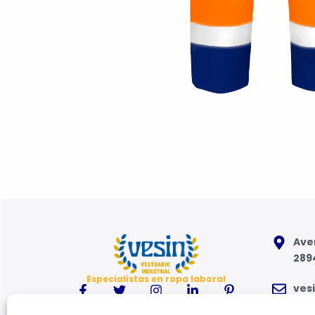
Aven
289
Especialistas en ropa laboral
ves