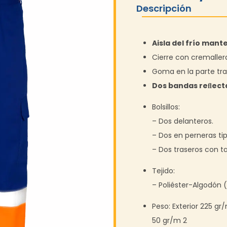
Descripción
Aisla del frío mant
Cierre con cremaller
Goma en la parte tras
Dos bandas reﬂect
Bolsillos:
– Dos delanteros.
– Dos en perneras tip
– Dos traseros con ta
Tejido:
– Poliéster-Algodón 
Peso: Exterior 225 gr/
50 gr/m 2