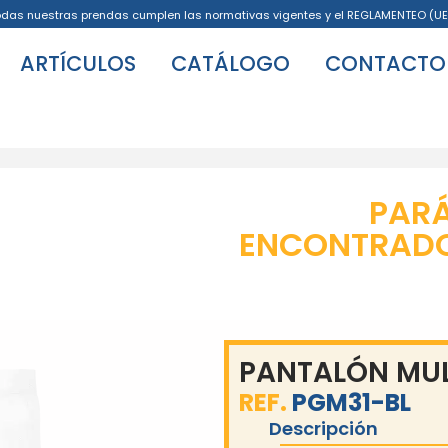
odas nuestras prendas cumplen las normativas vigentes y el REGLAMENTEO (UE
ARTÍCULOS
CATÁLOGO
CONTACTO
PAR
ENCONTRADO 
PANTALÓN MUL
REF.
PGM31-BL
Descripción