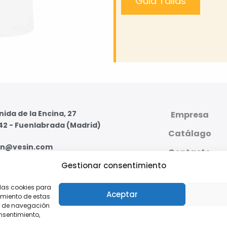
Guia Tallas
ida de la Encina, 27
Empresa
42 - Fuenlabrada (Madrid)
Catálago
in@vesin.com
Contacto
Gestionar consentimiento
07 59 95 - 91 607 59 11
PLATAFORMA DIGI
PRIVADA
 las cookies para
s - Viernes de 8:00 a 16:00
Aceptar
imiento de estas
o de navegación
onsentimiento,