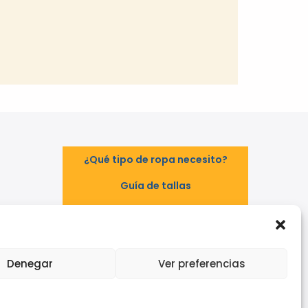
¿Qué tipo de ropa necesito?
Guía de tallas
Guía de normas
TAL
EPI - Reglamento Europeo (UE)
2016/425
Denegar
Ver preferencias