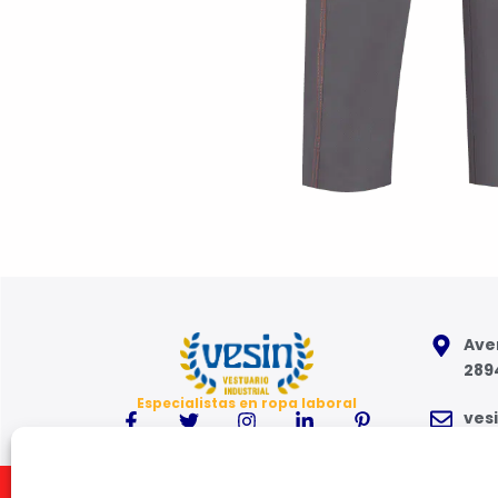
Aven
289
Especialistas en ropa laboral
ves
91 6
Inicio