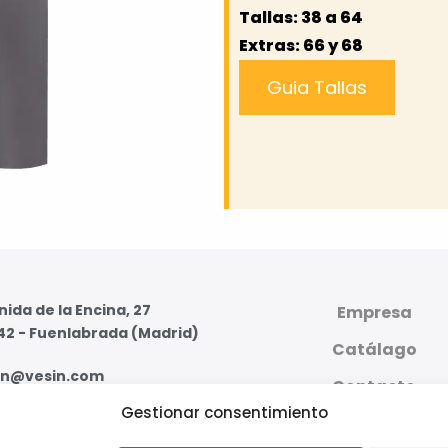
Tallas: 38 a 64
Extras: 66 y 68
Guia Tallas
ida de la Encina, 27
Empresa
42 - Fuenlabrada (Madrid)
Catálago
in@vesin.com
Contacto
Gestionar consentimiento
07 59 95 - 91 607 59 11
PLATAFORMA DIGI
PRIVADA