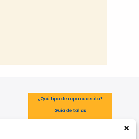
¿Qué tipo de ropa necesito?
Guía de tallas
Guía de normas
TAL
EPI - Reglamento Europeo (UE)