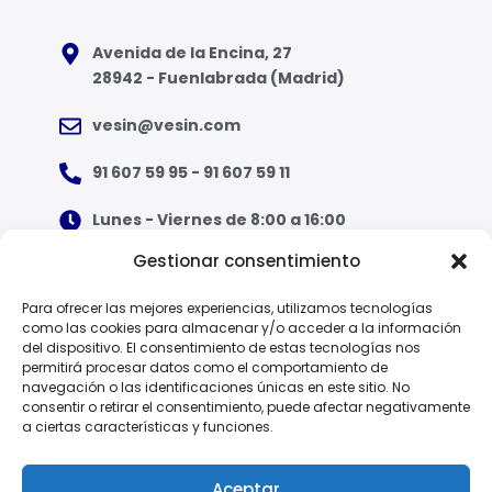
Avenida de la Encina, 27
28942 - Fuenlabrada (Madrid)
vesin@vesin.com
91 607 59 95 - 91 607 59 11
Lunes - Viernes de 8:00 a 16:00
Gestionar consentimiento
¿Qué tipo de ropa necesito?
Para ofrecer las mejores experiencias, utilizamos tecnologías
como las cookies para almacenar y/o acceder a la información
Guía de tallas
del dispositivo. El consentimiento de estas tecnologías nos
permitirá procesar datos como el comportamiento de
Guía de normas
navegación o las identificaciones únicas en este sitio. No
consentir o retirar el consentimiento, puede afectar negativamente
a ciertas características y funciones.
EPI - Reglamento Europeo (UE) 2016/425
Aceptar