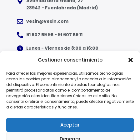
Avenida de la Encina, 27
28942 - Fuenlabrada (Madrid)
vesin@vesin.com
91 607 59 95 - 91 607 59 11
Lunes - Viernes de 8:00 a 16:00
Gestionar consentimiento
¿Qué tipo de ropa necesito?
Para ofrecer las mejores experiencias, utilizamos tecnologías
como las cookies para almacenar y/o acceder a la información
Guía de tallas
del dispositivo. El consentimiento de estas tecnologías nos
permitirá procesar datos como el comportamiento de
Guía de normas
navegación o las identificaciones únicas en este sitio. No
consentir o retirar el consentimiento, puede afectar negativamente
a ciertas características y funciones.
EPI - Reglamento Europeo (UE) 2016/425
Aceptar
Denegar