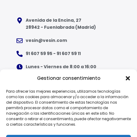
Avenida de la Encina, 27
28942 - Fuenlabrada (Madrid)
vesin@vesin.com
91 607 59 95 - 91 607 59 11
Lunes - Viernes de 8:00 a 16:00
Gestionar consentimiento
¿Qué tipo de ropa necesito?
Para ofrecer las mejores experiencias, utilizamos tecnologías
como las cookies para almacenar y/o acceder a la información
Guía de tallas
del dispositivo. El consentimiento de estas tecnologías nos
permitirá procesar datos como el comportamiento de
Guía de normas
navegación o las identificaciones únicas en este sitio. No
consentir o retirar el consentimiento, puede afectar negativamente
a ciertas características y funciones.
EPI - Reglamento Europeo (UE) 2016/425