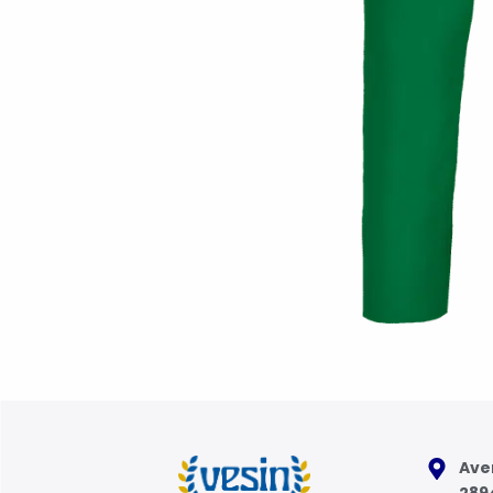
Aven
289