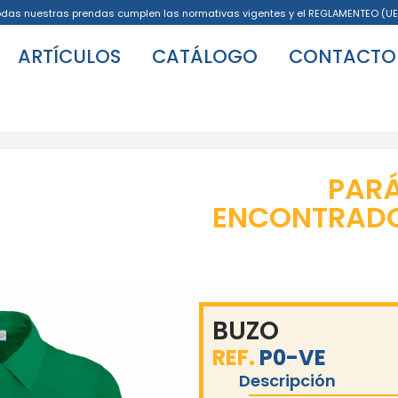
odas nuestras prendas cumplen las normativas vigentes y el REGLAMENTEO (UE
ARTÍCULOS
CATÁLOGO
CONTACTO
PAR
ENCONTRADO 
BUZO
REF.
P0-VE
Descripción