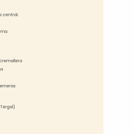
 central.
goma
cremallera
os
perneras
(Tergal)