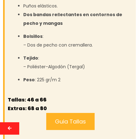
Puños elásticos.
Dos bandas reﬂectantes en contornos de
pecho y mangas
Bolsillos
:
– Dos de pecho con cremallera.
Tejido
:
– Poliéster-Algodón (Tergal)
Peso
: 225 gr/m 2
Tallas: 46 a 66
Extras: 68 a 80
Guia Tallas