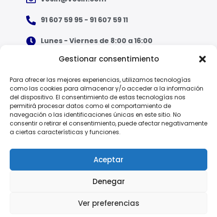
91 607 59 95 - 91 607 59 11
Lunes - Viernes de 8:00 a 16:00
Gestionar consentimiento
¿Qué tipo de ropa necesito?
Para ofrecer las mejores experiencias, utilizamos tecnologías
como las cookies para almacenar y/o acceder a la información
Guía de tallas
del dispositivo. El consentimiento de estas tecnologías nos
permitirá procesar datos como el comportamiento de
Guía de normas
navegación o las identificaciones únicas en este sitio. No
consentir o retirar el consentimiento, puede afectar negativamente
a ciertas características y funciones.
EPI - Reglamento Europeo (UE) 2016/425
Aceptar
Denegar
Política de Privacidad
Ver preferencias
© 2025 Vesin, S.A.
Aviso Legal