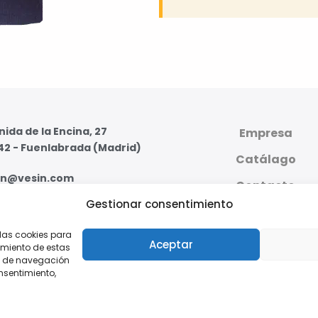
ida de la Encina, 27
Empresa
42 - Fuenlabrada (Madrid)
Catálago
in@vesin.com
Contacto
Gestionar consentimiento
07 59 95 - 91 607 59 11
PLATAFORMA DIGI
PRIVADA
 las cookies para
s - Viernes de 8:00 a 16:00
Aceptar
imiento de estas
o de navegación
onsentimiento,