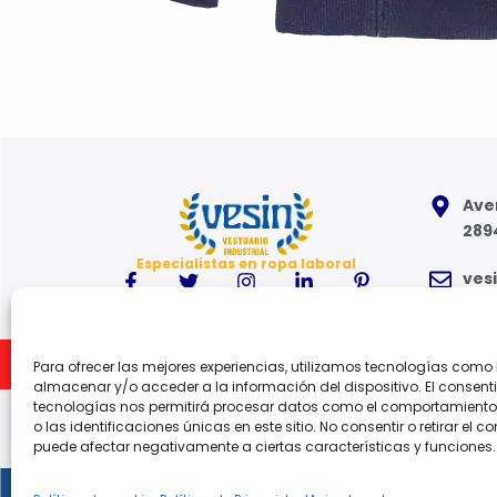
Aven
289
Especialistas en ropa laboral
ves
91 6
Inicio
Para ofrecer las mejores experiencias, utilizamos tecnologías como
Lune
almacenar y/o acceder a la información del dispositivo. El consent
tecnologías nos permitirá procesar datos como el comportamient
o las identificaciones únicas en este sitio. No consentir o retirar el c
puede afectar negativamente a ciertas características y funciones.