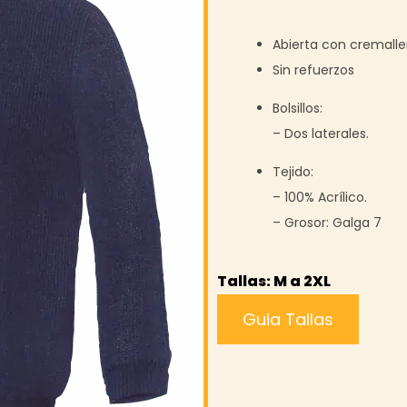
Abierta con cremaller
Sin refuerzos
Bolsillos:
– Dos laterales.
Tejido:
– 100% Acrílico.
– Grosor: Galga 7
Tallas: M a 2XL
Guia Tallas