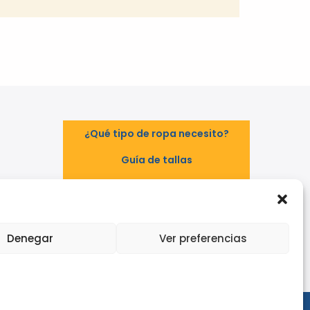
¿Qué tipo de ropa necesito?
Guía de tallas
Guía de normas
TAL
EPI - Reglamento Europeo (UE)
2016/425
Denegar
Ver preferencias