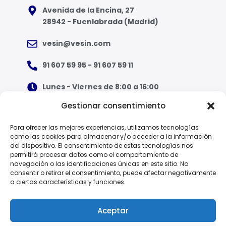
Avenida de la Encina, 27
28942 - Fuenlabrada (Madrid)
vesin@vesin.com
91 607 59 95 - 91 607 59 11
Lunes - Viernes de 8:00 a 16:00
Gestionar consentimiento
¿Qué tipo de ropa necesito?
Para ofrecer las mejores experiencias, utilizamos tecnologías
como las cookies para almacenar y/o acceder a la información
Guía de tallas
del dispositivo. El consentimiento de estas tecnologías nos
permitirá procesar datos como el comportamiento de
Guía de normas
navegación o las identificaciones únicas en este sitio. No
consentir o retirar el consentimiento, puede afectar negativamente
a ciertas características y funciones.
EPI - Reglamento Europeo (UE) 2016/425
Aceptar