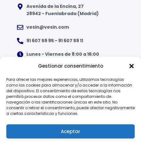
Avenida de la Encina, 27
28942 - Fuenlabrada (Madrid)
vesin@vesin.com
91 607 59 95 - 91 607 59 11
Lunes - Viernes de 8:00 a 16:00
Gestionar consentimiento
¿Qué tipo de ropa necesito?
Para ofrecer las mejores experiencias, utilizamos tecnologías
como las cookies para almacenar y/o acceder a la información
Guía de tallas
del dispositivo. El consentimiento de estas tecnologías nos
permitirá procesar datos como el comportamiento de
Guía de normas
navegación o las identificaciones únicas en este sitio. No
consentir o retirar el consentimiento, puede afectar negativamente
a ciertas características y funciones.
EPI - Reglamento Europeo (UE) 2016/425
Aceptar