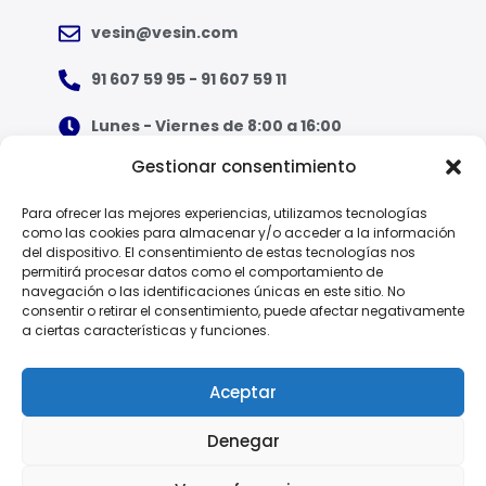
vesin@vesin.com
91 607 59 95 - 91 607 59 11
Lunes - Viernes de 8:00 a 16:00
Gestionar consentimiento
¿Qué tipo de ropa necesito?
Para ofrecer las mejores experiencias, utilizamos tecnologías
como las cookies para almacenar y/o acceder a la información
Guía de tallas
del dispositivo. El consentimiento de estas tecnologías nos
permitirá procesar datos como el comportamiento de
Guía de normas
navegación o las identificaciones únicas en este sitio. No
consentir o retirar el consentimiento, puede afectar negativamente
a ciertas características y funciones.
EPI - Reglamento Europeo (UE) 2016/425
Aceptar
Denegar
Política de Privacidad