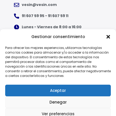
vesin@vesin.com
91 607 59 95 - 91 607 59 11
Lunes - Viernes de 8:00 a 16:00
Gestionar consentimiento
¿Qué tipo de ropa necesito?
Para ofrecer las mejores experiencias, utilizamos tecnologías
como las cookies para almacenar y/o acceder a la información
Guía de tallas
del dispositivo. El consentimiento de estas tecnologías nos
permitirá procesar datos como el comportamiento de
Guía de normas
navegación o las identificaciones únicas en este sitio. No
consentir o retirar el consentimiento, puede afectar negativamente
a ciertas características y funciones.
EPI - Reglamento Europeo (UE) 2016/425
Aceptar
Denegar
Política de Privacidad
Ver preferencias
© 2025 Vesin, S.A.
Aviso Legal