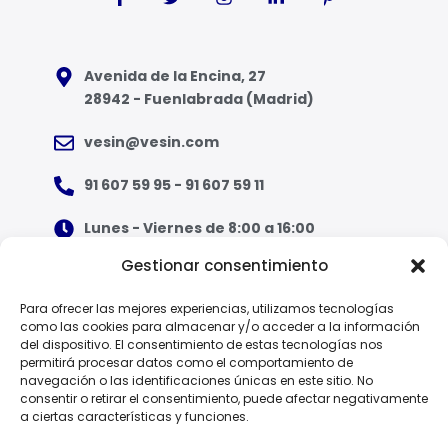
Avenida de la Encina, 27
28942 - Fuenlabrada (Madrid)
vesin@vesin.com
91 607 59 95 - 91 607 59 11
Lunes - Viernes de 8:00 a 16:00
Gestionar consentimiento
¿Qué tipo de ropa necesito?
Para ofrecer las mejores experiencias, utilizamos tecnologías
como las cookies para almacenar y/o acceder a la información
Guía de tallas
del dispositivo. El consentimiento de estas tecnologías nos
permitirá procesar datos como el comportamiento de
Guía de normas
navegación o las identificaciones únicas en este sitio. No
consentir o retirar el consentimiento, puede afectar negativamente
a ciertas características y funciones.
EPI - Reglamento Europeo (UE) 2016/425