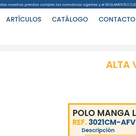
odas nuestras prendas cumplen las normativas vigentes y el REGLAMENTEO (UE
ARTÍCULOS
CATÁLOGO
CONTACTO
ALTA 
POLO MANGA 
REF.
3021CM-AFV
Descripción