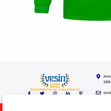
Aven
289
Especialistas en ropa laboral
ves
91 6
Inicio