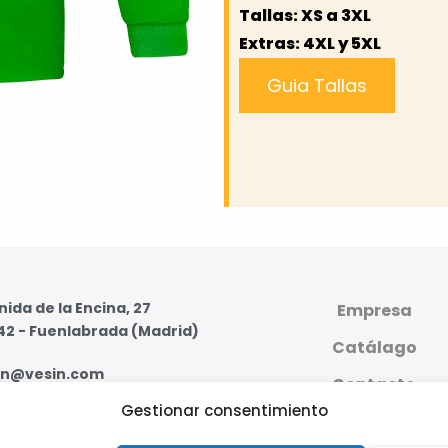
Tallas: XS a 3XL
Extras: 4XL y 5XL
Guia Tallas
ida de la Encina, 27
Empresa
42 - Fuenlabrada (Madrid)
Catálago
in@vesin.com
Contacto
Gestionar consentimiento
07 59 95 - 91 607 59 11
PLATAFORMA DIGI
PRIVADA