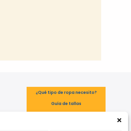
¿Qué tipo de ropa necesito?
Guía de tallas
Guía de normas
TAL
EPI - Reglamento Europeo (UE)
2016/425