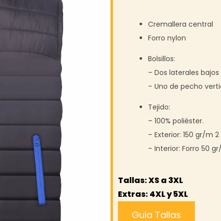
Cremallera central
Forro nylon
Bolsillos:
– Dos laterales bajo
– Uno de pecho verti
Tejido:
– 100% poliéster.
– Exterior: 150 gr/m 2
– Interior: Forro 50 
Tallas: XS a 3XL
Extras: 4XL y 5XL
Guia Tallas