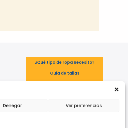
¿Qué tipo de ropa necesito?
Guía de tallas
Guía de normas
TAL
EPI - Reglamento Europeo (UE)
2016/425
Denegar
Ver preferencias