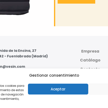
ida de la Encina, 27
Empresa
42 - Fuenlabrada (Madrid)
Catálago
in@vesin.com
Contacto
Gestionar consentimiento
07 59 95 - 91 607 59 11
PLATAFORMA DIGI
PRIVADA
 las cookies para
s - Viernes de 8:00 a 16:00
Aceptar
imiento de estas
o de navegación
onsentimiento,