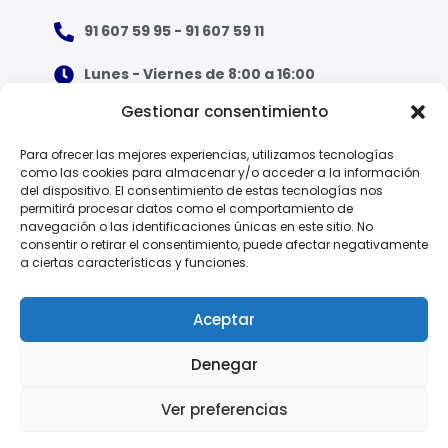
91 607 59 95 - 91 607 59 11
Lunes - Viernes de 8:00 a 16:00
Gestionar consentimiento
¿Qué tipo de ropa necesito?
Para ofrecer las mejores experiencias, utilizamos tecnologías
como las cookies para almacenar y/o acceder a la información
Guía de tallas
del dispositivo. El consentimiento de estas tecnologías nos
permitirá procesar datos como el comportamiento de
Guía de normas
navegación o las identificaciones únicas en este sitio. No
consentir o retirar el consentimiento, puede afectar negativamente
a ciertas características y funciones.
EPI - Reglamento Europeo (UE) 2016/425
Aceptar
Denegar
Política de Privacidad
Ver preferencias
© 2025 Vesin, S.A.
Aviso Legal
Política de Cookies